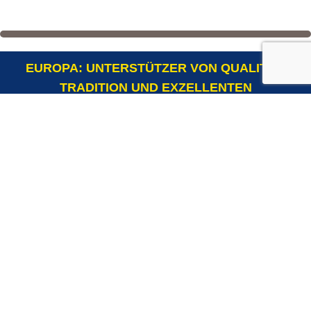
EUROPA: UNTERSTÜTZER VON QUALITÄT,
TRADITION UND EXZELLENTEN
MILCHPRODUKTEN
Mail: info@lostcheeseineurope.eu