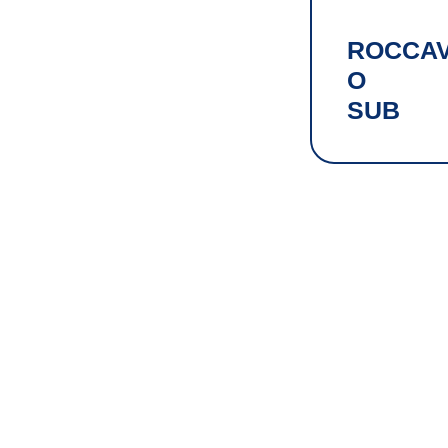
ROCCA
O
SUB