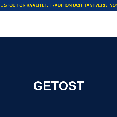
LL STÖD FÖR KVALITET, TRADITION OCH HANTVERK INO
HOME
PROJEKTET
OSTARNA LOST
KONSORTIET
EVENEMANG
OST WEBB-TV
GETOST
HÅLLBARHET
KONTAKTER