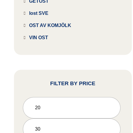
GETOST
lost SVE
OST AV KOMJÖLK
VIN OST
FILTER BY PRICE
Min
price
Max