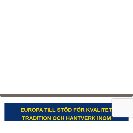
EUROPA TILL STÖD FÖR KVALITET,
TRADITION OCH HANTVERK INOM
MEJERIER