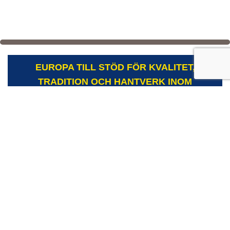
EUROPA TILL STÖD FÖR KVALITET,
TRADITION OCH HANTVERK INOM
MEJERIER
Mail: info@lostcheeseineurope.eu