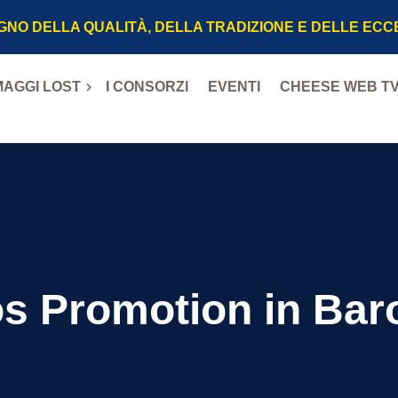
GNO DELLA QUALITÀ, DELLA TRADIZIONE E DELLE EC
AGGI LOST
I CONSORZI
EVENTI
CHEESE WEB T
P
DOP
OP
s Promotion in Bar
oena DOP
l Monaco DOP
iano DOP