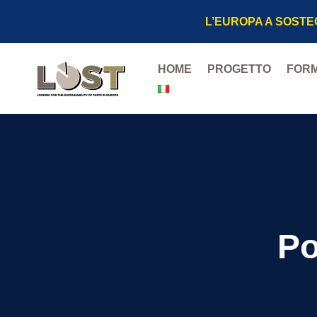
L’EUROPA A SOSTE
HOME
PROGETTO
FORM
Murazzano DO
Ossolano DOP
Roccaverano 
Strachitunt D
Po
Puzzone di M
Provolone de
Pecorino Sicil