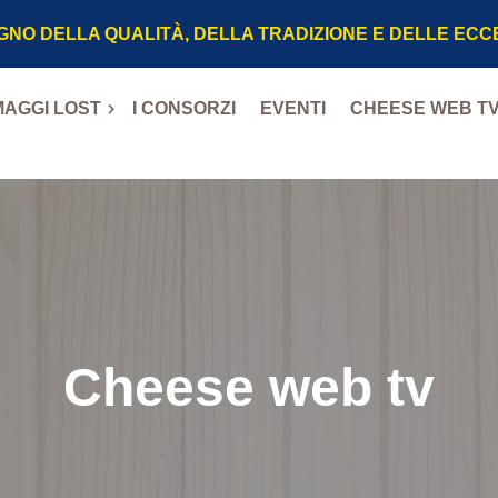
GNO DELLA QUALITÀ, DELLA TRADIZIONE E DELLE EC
AGGI LOST
I CONSORZI
EVENTI
CHEESE WEB T
P
DOP
OP
Cheese web tv
oena DOP
l Monaco DOP
iano DOP