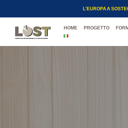
L’EUROPA A SOSTE
HOME
PROGETTO
FORM
Murazzano DO
Ossolano DOP
Roccaverano 
Strachitunt D
Puzzone di M
Provolone de
Pecorino Sicil